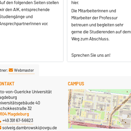
Auf den folgenden Seiten stellen
hier.
wir den AIK, entsprechende
Die Mitarbeiterinnen und
Studiengänge und
Mitarbeiter der Professur
AnsprechpartnerInnen vor.
betreuen und begleiten sehr
gerne die Studierenden auf dem
Weg zum Abschluss.
Sprechen Sie uns an!
tner:
Webmaster
ONTAKT
CAMPUS
tto-von-Guericke Universität
agdeburg
niversitätsgebäude 40
schokkestraße 32
9104 Magdeburg
+49 391 67-56623
solveig.dambrowski@ovgu.de