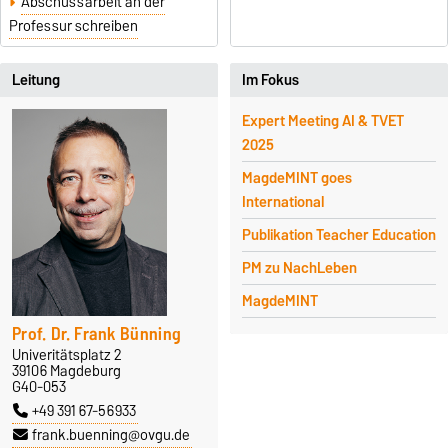
Abschussarbeit an der
Professur schreiben
Leitung
Im Fokus
Expert Meeting AI & TVET
2025
MagdeMINT goes
International
Publikation Teacher Education
PM zu NachLeben
MagdeMINT
Prof. Dr. Frank Bünning
Univeritätsplatz 2
39106 Magdeburg
G40-053
+49 391 67-56933
frank.buenning@ovgu.de