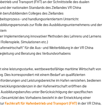
betrieb und Transport (FHT) an der Schnittstelle des dualen
nd der nationalen Standards des Ziellandes VR China
n berufsbildenden Colleges des Ziellandes
rbeitsprozess- und handlungsorientiertem Unterricht
usbildungspersonals zur Rolle des Ausbildungsunternehmens und der
ystem
der Implementierung innovativer Methoden des Lehrens und Lernens
Rollenspiele, Simulationen etc.)
enwirtschaft“ für die Aus- und Weiterbildung in der VR China
Begleitung und Beratung des Verbundvorhabens
st eine leistungsstarke, wettbewerbsfähige maritime Wirtschaft von
. Dies korrespondiert mit einem Bedarf an qualifizierten
 Anforderungen und Leistungsbereiche im Hafen verstehen, bedienen
ntwicklungstendenzen in der Hafenwirtschaft eröffnen die
 Ausbildungsberufes unter Berücksichtigung der spezifischen
Gesamtziel des Vorhabens besteht in der Entwicklung einer
 zur
Fachkraft für Hafenbetrieb und Transport (FHT)
in der VR China,